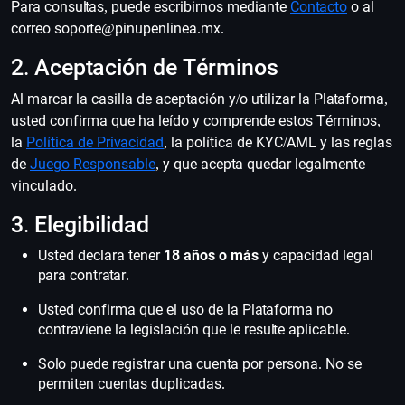
Para consultas, puede escribirnos mediante
Contacto
o al
correo
soporte@pinupenlinea.mx
.
2. Aceptación de Términos
Al marcar la casilla de aceptación y/o utilizar la Plataforma,
usted confirma que ha leído y comprende estos Términos,
la
Política de Privacidad
, la política de KYC/AML y las reglas
de
Juego Responsable
, y que acepta quedar legalmente
vinculado.
3. Elegibilidad
Usted declara tener
18 años o más
y capacidad legal
para contratar.
Usted confirma que el uso de la Plataforma no
contraviene la legislación que le resulte aplicable.
Solo puede registrar una cuenta por persona. No se
permiten cuentas duplicadas.