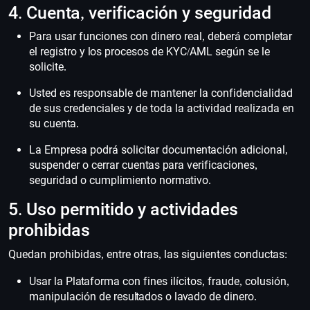
4. Cuenta, verificación y seguridad
Para usar funciones con dinero real, deberá completar
el registro y los procesos de KYC/AML según se le
solicite.
Usted es responsable de mantener la confidencialidad
de sus credenciales y de toda la actividad realizada en
su cuenta.
La Empresa podrá solicitar documentación adicional,
suspender o cerrar cuentas para verificaciones,
seguridad o cumplimiento normativo.
5. Uso permitido y actividades
prohibidas
Quedan prohibidas, entre otras, las siguientes conductas:
Usar la Plataforma con fines ilícitos, fraude, colusión,
manipulación de resultados o lavado de dinero.