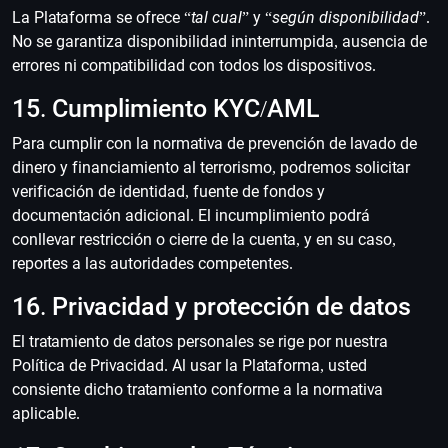
La Plataforma se ofrece “
tal cual
” y “
según disponibilidad
”.
No se garantiza disponibilidad ininterrumpida, ausencia de
errores ni compatibilidad con todos los dispositivos.
15. Cumplimiento KYC/AML
Para cumplir con la normativa de prevención de lavado de
dinero y financiamiento al terrorismo, podremos solicitar
verificación de identidad, fuente de fondos y
documentación adicional. El incumplimiento podrá
conllevar restricción o cierre de la cuenta, y en su caso,
reportes a las autoridades competentes.
16. Privacidad y protección de datos
El tratamiento de datos personales se rige por nuestra
Política de Privacidad. Al usar la Plataforma, usted
consiente dicho tratamiento conforme a la normativa
aplicable.