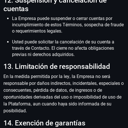
12. Suspensión y cancelación de
cuentas
La Empresa puede suspender o cerrar cuentas por
incumplimiento de estos Términos, sospecha de fraude
o requerimientos legales.
Usted puede solicitar la cancelación de su cuenta a
través de Contacto. El cierre no afecta obligaciones
previas ni derechos adquiridos.
13. Limitación de responsabilidad
En la medida permitida por la ley, la Empresa no será
responsable por daños indirectos, incidentales, especiales o
consecuentes, pérdida de datos, de ingresos o de
oportunidades derivadas del uso o imposibilidad de uso de
la Plataforma, aun cuando haya sido informada de su
posibilidad.
14. Exención de garantías