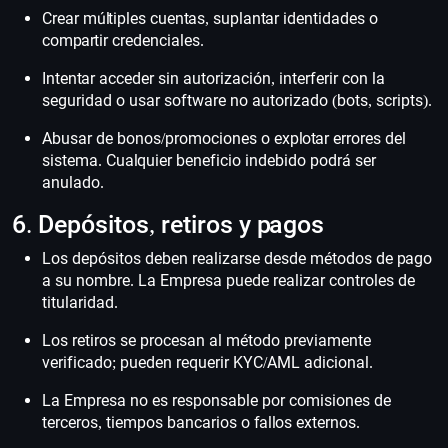
Crear múltiples cuentas, suplantar identidades o
compartir credenciales.
Intentar acceder sin autorización, interferir con la
seguridad o usar software no autorizado (bots, scripts).
Abusar de bonos/promociones o explotar errores del
sistema. Cualquier beneficio indebido podrá ser
anulado.
6. Depósitos, retiros y pagos
Los depósitos deben realizarse desde métodos de pago
a su nombre. La Empresa puede realizar controles de
titularidad.
Los retiros se procesan al método previamente
verificado; pueden requerir KYC/AML adicional.
La Empresa no es responsable por comisiones de
terceros, tiempos bancarios o fallos externos.