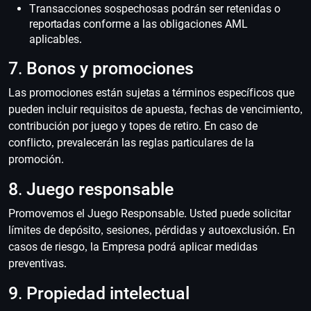
Transacciones sospechosas podrán ser retenidas o
reportadas conforme a las obligaciones AML
aplicables.
7. Bonos y promociones
Las promociones están sujetas a términos específicos que
pueden incluir requisitos de apuesta, fechas de vencimiento,
contribución por juego y topes de retiro. En caso de
conflicto, prevalecerán las reglas particulares de la
promoción.
8. Juego responsable
Promovemos el Juego Responsable. Usted puede solicitar
límites de depósito, sesiones, pérdidas y autoexclusión. En
casos de riesgo, la Empresa podrá aplicar medidas
preventivas.
9. Propiedad intelectual