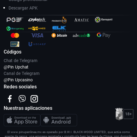
Descargar APK
Códigos
Chat de Telegram
@Pin Upсhat
Canal de Telegram
@Pin Upcasino
Redes sociales
Nuestras aplicaciones
El www.pinupenlinea.mx es operado por B.W.I. BLACK-WOOD LIMITED, que actúa como
agente de pagos, una empresa registrada y constituida bajo las leyes de Chipre, con domicilio