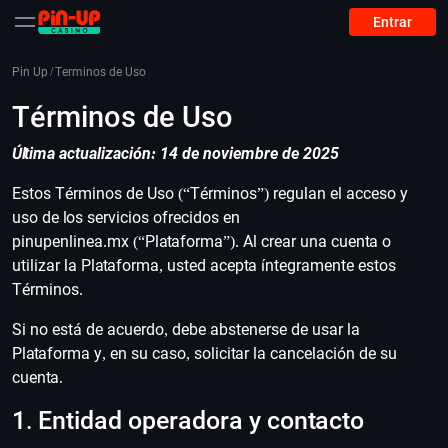
Entrar
Pin Up
/
Terminos de Uso
Términos de Uso
Última actualización: 14 de noviembre de 2025
Estos Términos de Uso (“Términos”) regulan el acceso y
uso de los servicios ofrecidos en
pinupenlinea.mx (“Plataforma”). Al crear una cuenta o
utilizar la Plataforma, usted acepta íntegramente estos
Términos.
Si no está de acuerdo, debe abstenerse de usar la
Plataforma y, en su caso, solicitar la cancelación de su
cuenta.
1. Entidad operadora y contacto