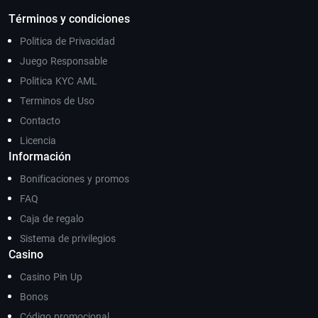
Términos y condiciones
Politica de Privacidad
Juego Responsable
Politica KYC AML
Terminos de Uso
Contacto
Licencia
Información
Bonificaciones y promos
FAQ
Caja de regalo
Sistema de privilegios
Casino
Casino Pin Up
Bonos
Código promocional