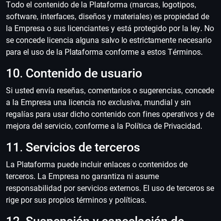
Todo el contenido de la Plataforma (marcas, logotipos,
software, interfaces, diseños y materiales) es propiedad de
la Empresa o sus licenciantes y está protegido por la ley. No
se concede licencia alguna salvo lo estrictamente necesario
para el uso de la Plataforma conforme a estos Términos.
10. Contenido de usuario
Si usted envía reseñas, comentarios o sugerencias, concede
a la Empresa una licencia no exclusiva, mundial y sin
regalías para usar dicho contenido con fines operativos y de
mejora del servicio, conforme a la Política de Privacidad.
11. Servicios de terceros
La Plataforma puede incluir enlaces o contenidos de
terceros. La Empresa no garantiza ni asume
responsabilidad por servicios externos. El uso de terceros se
rige por sus propios términos y políticas.