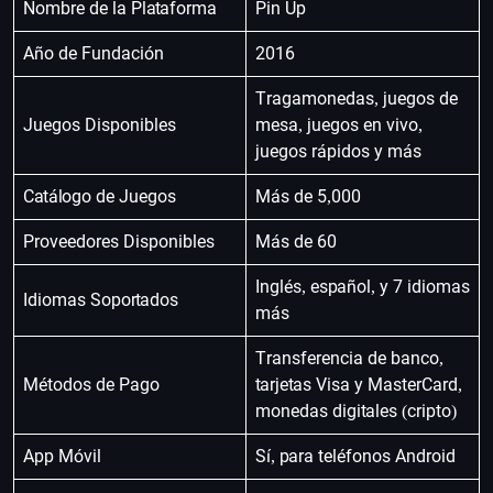
Nombre de la Plataforma
Pin Up
Año de Fundación
2016
Tragamonedas, juegos de
Juegos Disponibles
mesa, juegos en vivo,
juegos rápidos y más
Catálogo de Juegos
Más de 5,000
Proveedores Disponibles
Más de 60
Inglés, español, y 7 idiomas
Idiomas Soportados
más
Transferencia de banco,
Métodos de Pago
tarjetas Visa y MasterCard,
monedas digitales (cripto)
App Móvil
Sí, para teléfonos Android