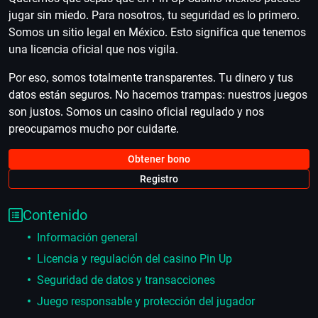
jugar sin miedo. Para nosotros, tu seguridad es lo primero.
Somos un sitio legal en México. Esto significa que tenemos
una licencia oficial que nos vigila.
Por eso, somos totalmente transparentes. Tu dinero y tus
datos están seguros. No hacemos trampas: nuestros juegos
son justos. Somos un casino oficial regulado y nos
preocupamos mucho por cuidarte.
Obtener bono
Registro
Contenido
Información general
Licencia y regulación del casino Pin Up
Seguridad de datos y transacciones
Juego responsable y protección del jugador