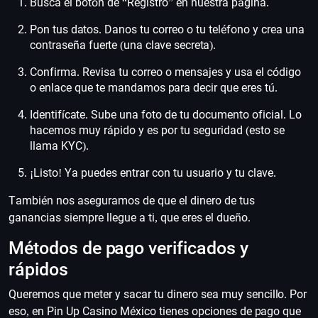
Busca el botón de “Registro” en nuestra página.
Pon tus datos. Danos tu correo o tu teléfono y crea una
contraseña fuerte (una clave secreta).
Confirma. Revisa tu correo o mensajes y usa el código
o enlace que te mandamos para decir que eres tú.
Identifícate. Sube una foto de tu documento oficial. Lo
hacemos muy rápido y es por tu seguridad (esto se
llama KYC).
¡Listo! Ya puedes entrar con tu usuario y tu clave.
También nos aseguramos de que el dinero de tus
ganancias siempre llegue a ti, que eres el dueño.
Métodos de pago verificados y
rápidos
Queremos que meter y sacar tu dinero sea muy sencillo. Por
eso, en Pin Up Casino México tienes opciones de pago que