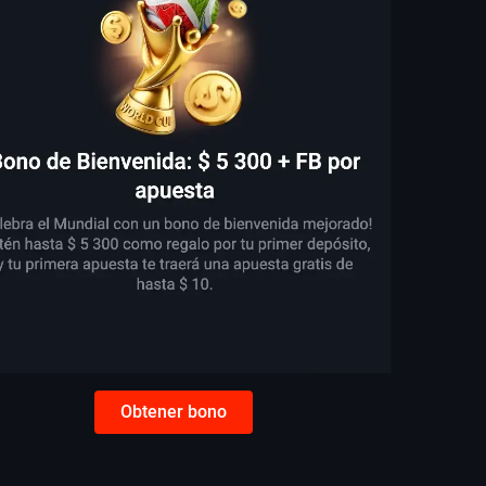
Obtener bono