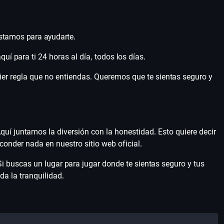
stamos para ayudarte.
í para ti 24 horas al día, todos los días.
ier regla que no entiendas. Queremos que te sientas seguro y
quí juntamos la diversión con la honestidad. Esto quiere decir
onder nada en nuestro sitio web oficial.
 buscas un lugar para jugar donde te sientas seguro y tus
da la tranquilidad.