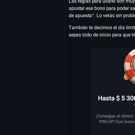
Las reglas para usarlo son muy
apostar ese bono para poder sa
de apuesta”. Lo verás sin prob
También te decimos el día lími
sepas todo de inicio para que t