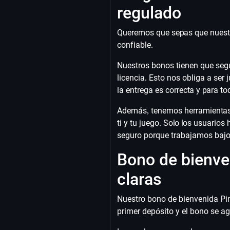
regulado
Queremos que sepas que nuestr
confiable.
Nuestros bonos tienen que segui
licencia. Esto nos obliga a se
la entrega es correcta y para to
Además, tenemos herramientas p
ti y tu juego. Solo los usuario
seguro porque trabajamos bajo 
Bono de bienve
claras
Nuestro bono de bienvenida Pin
primer depósito y el bono se ag