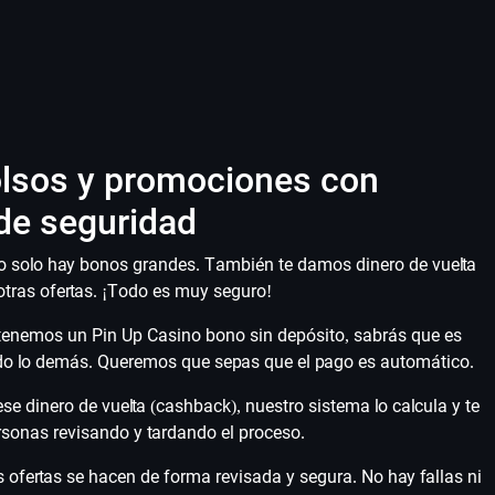
sos y promociones con
 de seguridad
no solo hay bonos grandes. También te damos dinero de vuelta
tras ofertas. ¡Todo es muy seguro!
 tenemos un Pin Up Casino bono sin depósito, sabrás que es
o lo demás. Queremos que sepas que el pago es automático.
se dinero de vuelta (cashback), nuestro sistema lo calcula y te
rsonas revisando y tardando el proceso.
 ofertas se hacen de forma revisada y segura. No hay fallas ni