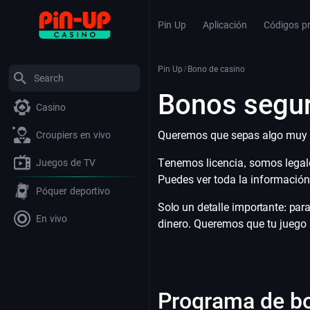
Pin Up
Aplicación
Códigos p
Pin Up
/
Bono de casino
Bonos segur
Casino
Queremos que sepas algo muy s
Croupiers en vivo
Tenemos licencia, somos legale
Juegos de TV
Puedes ver toda la información 
Póquer deportivo
Solo un detalle importante: pa
En vivo
dinero. Queremos que tu juego s
Programa de bo