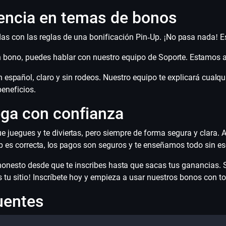
tencia en temas de bonos
s con las reglas de una bonificación Pin-Up. ¡No pasa nada! E
 bono, puedes hablar con nuestro equipo de Soporte. Estamos aqu
 español, claro y sin rodeos. Nuestro equipo te explicará cualqu
beneficios.
ega con confianza
juegues y te diviertas, pero siempre de forma segura y clara. A
p es correcta, los pagos son seguros y te enseñamos todo sin esc
nesto desde que te inscribes hasta que sacas tus ganancias. Si
s tu sitio! Inscríbete hoy y empieza a usar nuestros bonos con to
uentes