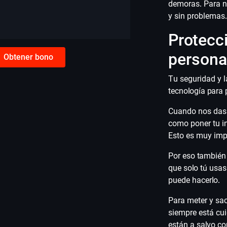
demoras. Para n
y sin problemas.
Protecc
persona
Obtener bono
Tu seguridad y 
tecnología para 
Cuando nos das 
como poner tu i
Esto es muy imp
Por eso también 
que solo tú usa
puede hacerlo.
Para meter y sa
siempre está cui
están a salvo co