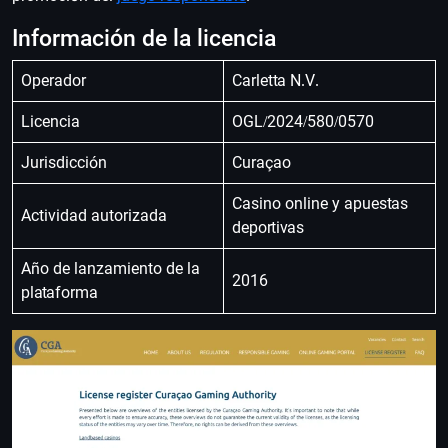
Información de la licencia
Operador
Carletta N.V.
Licencia
OGL/2024/580/0570
Jurisdicción
Curaçao
Casino online y apuestas
Actividad autorizada
deportivas
Año de lanzamiento de la
2016
plataforma