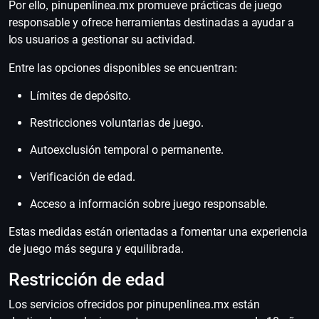
Por ello, pinupenlinea.mx promueve prácticas de juego
responsable y ofrece herramientas destinadas a ayudar a
los usuarios a gestionar su actividad.
Entre las opciones disponibles se encuentran:
Límites de depósito.
Restricciones voluntarias de juego.
Autoexclusión temporal o permanente.
Verificación de edad.
Acceso a información sobre juego responsable.
Estas medidas están orientadas a fomentar una experiencia
de juego más segura y equilibrada.
Restricción de edad
Los servicios ofrecidos por pinupenlinea.mx están