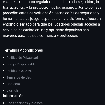
establece un marco regulatorio orientado a la seguridad, la
transparencia y la protección de los usuarios. Junto con sus
procedimientos de verificación, tecnologías de seguridad y
herramientas de juego responsable, la plataforma ofrece un
entorno diseñado para que los jugadores puedan acceder a
servicios de casino online y apuestas deportivas con
mayores garantías de confianza y protección.
Términos y condiciones
Politica de Privacidad
Juego Responsable
Politica KYC AML
Terminos de Uso
Contacto
Licencia
Información
Bonificaciones y promos