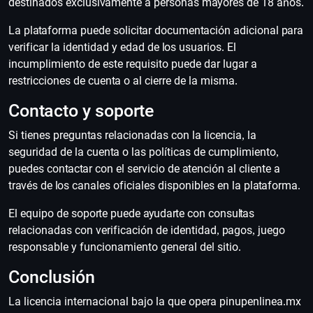
destinados exclusivamente a personas mayores de 18 años.
La plataforma puede solicitar documentación adicional para
verificar la identidad y edad de los usuarios. El
incumplimiento de este requisito puede dar lugar a
restricciones de cuenta o al cierre de la misma.
Contacto y soporte
Si tienes preguntas relacionadas con la licencia, la
seguridad de la cuenta o las políticas de cumplimiento,
puedes contactar con el servicio de atención al cliente a
través de los canales oficiales disponibles en la plataforma.
El equipo de soporte puede ayudarte con consultas
relacionadas con verificación de identidad, pagos, juego
responsable y funcionamiento general del sitio.
Conclusión
La licencia internacional bajo la que opera pinupenlinea.mx