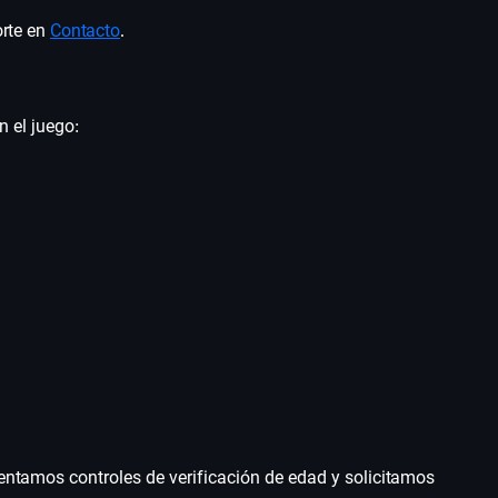
orte en
Contacto
.
 el juego:
entamos controles de verificación de edad y solicitamos