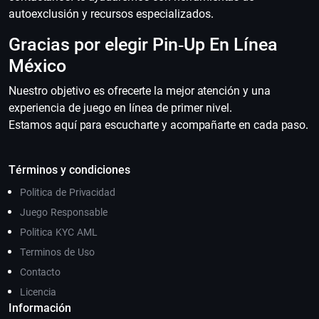
autoexclusión y recursos especializados.
Gracias por elegir Pin-Up En Línea
México
Nuestro objetivo es ofrecerte la mejor atención y una
experiencia de juego en línea de primer nivel.
Estamos aquí para escucharte y acompañarte en cada paso.
Términos y condiciones
Politica de Privacidad
Juego Responsable
Politica KYC AML
Terminos de Uso
Contacto
Licencia
Información