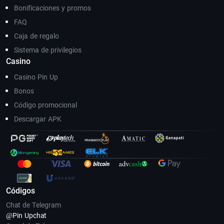
Bonificaciones y promos
FAQ
Caja de regalo
Sistema de privilegios
Casino
Casino Pin Up
Bonos
Código promocional
Descargar APK
Códigos
Chat de Telegram
@Pin Upсhat