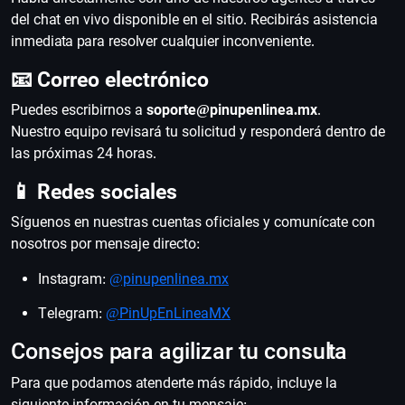
del chat en vivo disponible en el sitio. Recibirás asistencia
inmediata para resolver cualquier inconveniente.
📧 Correo electrónico
Puedes escribirnos a
soporte@pinupenlinea.mx
.
Nuestro equipo revisará tu solicitud y responderá dentro de
las próximas 24 horas.
📱 Redes sociales
Síguenos en nuestras cuentas oficiales y comunícate con
nosotros por mensaje directo:
Instagram:
@pinupenlinea.mx
Telegram:
@PinUpEnLineaMX
Consejos para agilizar tu consulta
Para que podamos atenderte más rápido, incluye la
siguiente información en tu mensaje: